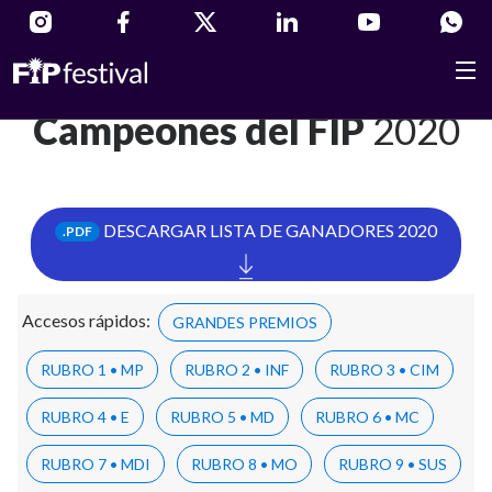
Campeones del FIP
2020
DESCARGAR LISTA DE GANADORES 2020
.PDF
Accesos rápidos:
GRANDES PREMIOS
RUBRO 1 • MP
RUBRO 2 • INF
RUBRO 3 • CIM
RUBRO 4 • E
RUBRO 5 • MD
RUBRO 6 • MC
RUBRO 7 • MDI
RUBRO 8 • MO
RUBRO 9 • SUS