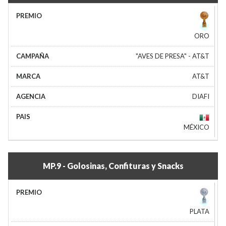
ORO
"AVES DE PRESA" - AT&T
AT&T
DIAFI
MÉXICO
MP.9 - Golosinas, Confituras y Snacks
PLATA