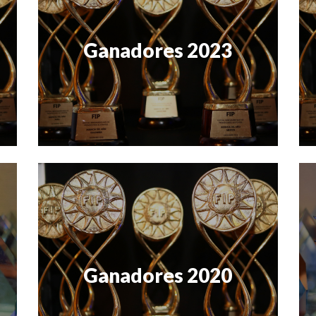
Ganadores 2023
Ganadores 2020