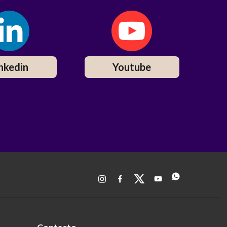
nkedin
Youtube