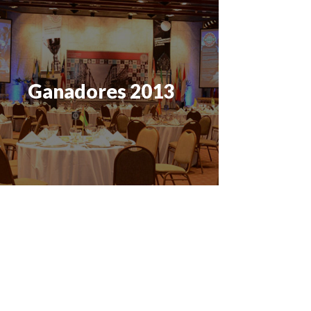
Ganadores 2013