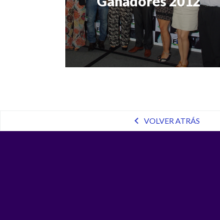
Ganadores 2012
VOLVER ATRÁS