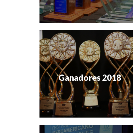
Ganadores 2018