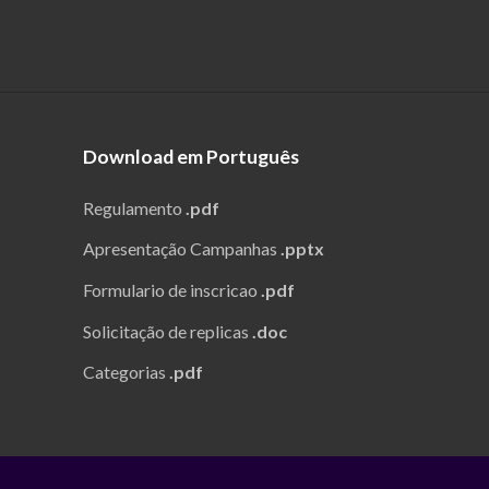
Download em Português
Regulamento
.pdf
Apresentação Campanhas
.pptx
Formulario de inscricao
.pdf
Solicitação de replicas
.doc
Categorias
.pdf