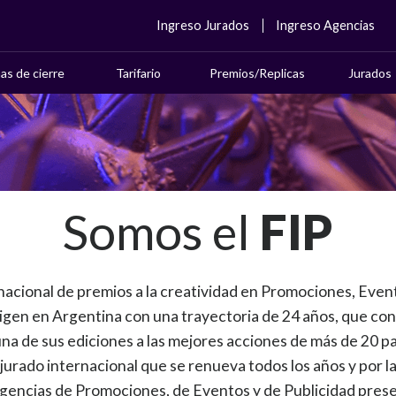
Ingreso Jurados
Ingreso Agencias
as de cierre
Tarifario
Premios/Replicas
Jurados
Somos el
FIP
nacional de premios a la creatividad en Promociones, Eve
gen en Argentina con una trayectoria de 24 años, que con
na de sus ediciones a las mejores acciones de más de 20 pa
 jurado internacional que se renueva todos los años y por 
agencias de Promociones, de Eventos y de Publicidad prese