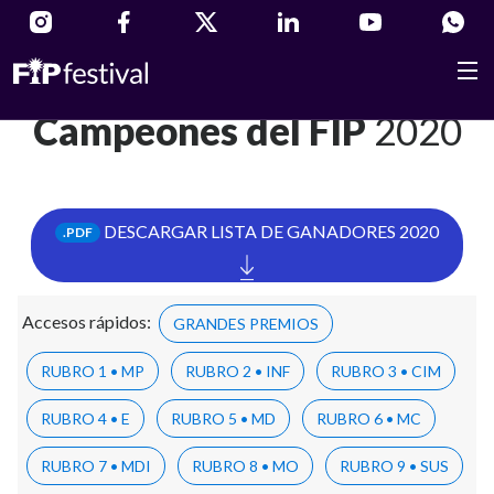
Campeones del FIP
2020
DESCARGAR LISTA DE GANADORES 2020
.PDF
Accesos rápidos:
GRANDES PREMIOS
RUBRO 1 • MP
RUBRO 2 • INF
RUBRO 3 • CIM
RUBRO 4 • E
RUBRO 5 • MD
RUBRO 6 • MC
RUBRO 7 • MDI
RUBRO 8 • MO
RUBRO 9 • SUS