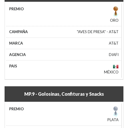
ORO
"AVES DE PRESA" - AT&T
AT&T
DIAFI
MÉXICO
MP.9 - Golosinas, Confituras y Snacks
PLATA