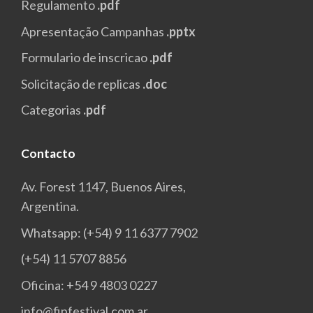
Regulamento
.pdf
Apresentação Campanhas
.pptx
Formulario de inscricao
.pdf
Solicitação de replicas
.doc
Categorias
.pdf
Contacto
Av. Forest 1147, Buenos Aires,
Argentina.
Whatsapp: (+54) 9 11 6377 7902
(+54) 11 5707 8856
Oficina: +54 9 4803 0227
info@fipfestival.com.ar